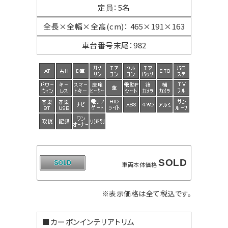
定員
：
5名
全長×全幅×
全高(cm)
：
465×191×163
車台番号末尾
：
982
SOLD
車両本体価格
※表示価格は全て税込です。
■カーボンインテリアトリム