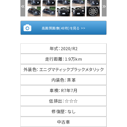
高画質画像(48枚)を見る >>
年式
：
2020/R2
走行距離
：
1.9万km
外装色
：
エニグマティックブラックメタリック
内装色
：
茶革
車検
：
R7年7月
低排出
：
☆☆☆
修復歴
：
なし
中古車