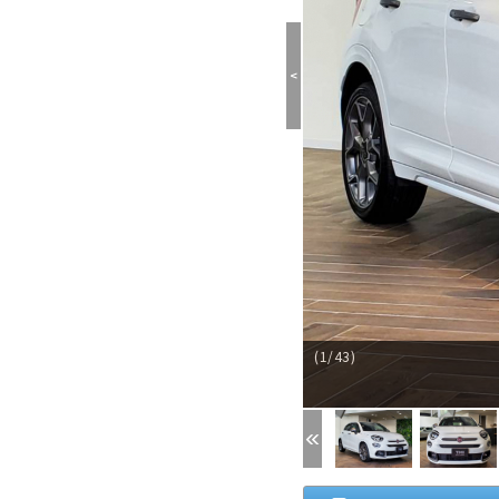
<
(1/43)