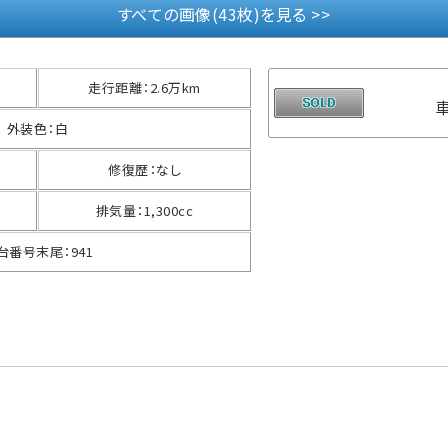
すべての画像(43枚)を見る >>
走行距離
：
2.6万km
外装色
：
白
修復歴
：
なし
排気量
：
1,300cc
台番号末尾
：
941