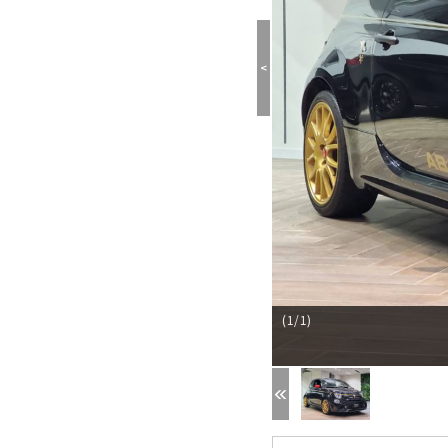
<
(1/1)