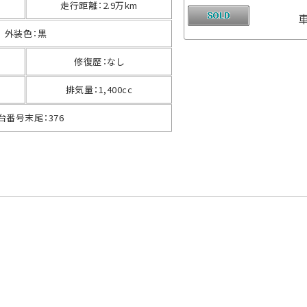
走行距離
：
2.9万km
外装色
：
黒
修復歴
：
なし
排気量
：
1,400cc
台番号末尾
：
376