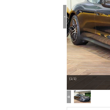
<
(1/1)