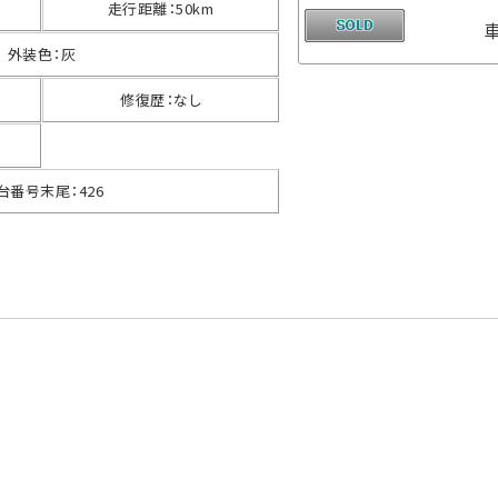
走行距離
：
50km
外装色
：
灰
修復歴
：
なし
台番号末尾
：
426