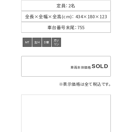
定員
：
2名
全長×全幅×
全高(cm)
：
434×180×123
車台番号末尾
：
755
SOLD
車両本体価格
※表示価格は全て税込です。