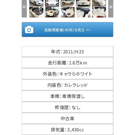
高画質画像(46枚)を見る >>
年式
：
2011/H23
走行距離
：
1.6万km
外装色
：
キャラらホワイト
内装色
：
カレラレッド
車検
：
車検受渡し
修復歴
：
なし
中古車
排気量
：
3,430cc