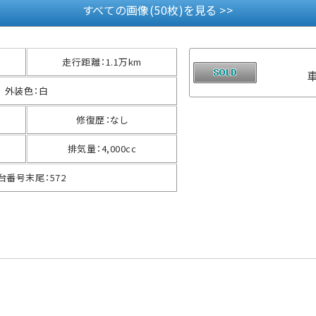
すべての画像(50枚)を見る >>
走行距離
：
1.1万km
外装色
：
白
修復歴
：
なし
排気量
：
4,000cc
台番号末尾
：
572