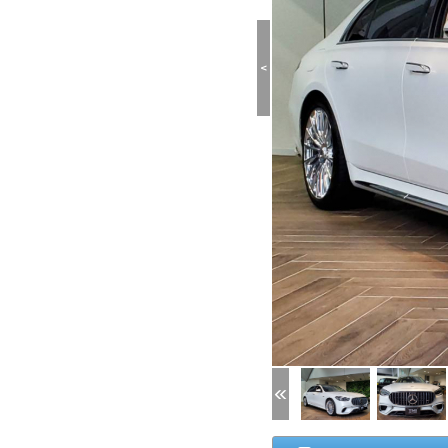
<
(1/50)