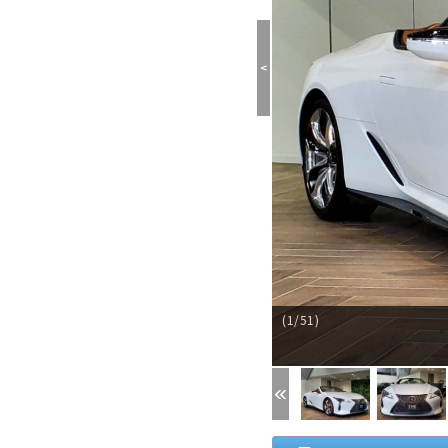
<
(1/51)