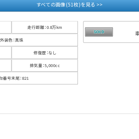
すべての画像(51枚)を見る >>
走行距離
：
0.8万km
外装色
：
真珠
修復歴
：
なし
排気量
：
5,000cc
台番号末尾
：
821