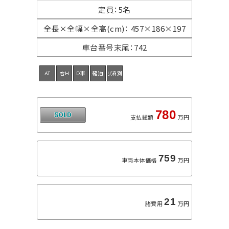
定員
：
5名
全長×全幅×
全高(cm)
：
457×186×197
車台番号末尾
：
742
780
支払総額
万円
759
車両本体価格
万円
21
諸費用
万円