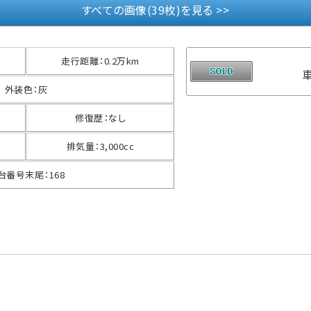
すべての画像(39枚)を見る >>
走行距離
：
0.2万km
外装色
：
灰
修復歴
：
なし
排気量
：
3,000cc
台番号末尾
：
168