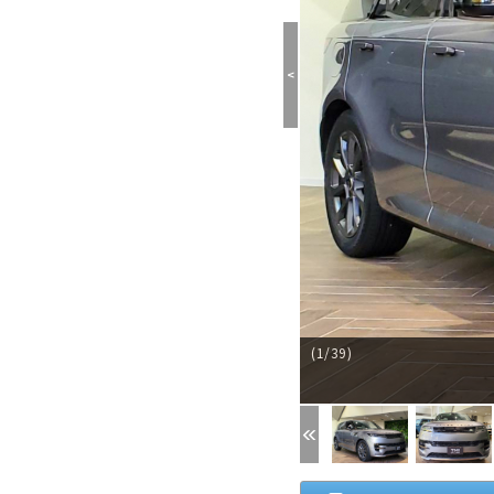
<
(1/39)