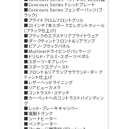
■Concours Series トレッドプレート
■Concours Series フェンダーバッジ(ブ
ラック)
■ブライトクロムフロントグリル
■21インチ7本スポークエレガントホィール
(ブラック仕上げ)
■ブラックのエクステリアブライトウェア
■ダークティントフロント＆リアランプ
■ピアノ・ブラックパネル
■Mullinerドライビングパッケージ
■ドリルド・アルミ・スポーツペダル
■スポーツ・ギアレバー
■スポーツエグゾースト
■フロント＆リアランプサラウンド・ダーク
ティント仕上げ
■レザーヘッドライニング
■リアビューカメラ
■コントラスト・ステッチ
■カーペットへのコントラストバインディン
グ
■レッド・ブレーキキャリパー
■電動トランク
■シートヒーター
■ベンチレーター
■マッサージ機能付パワーシート