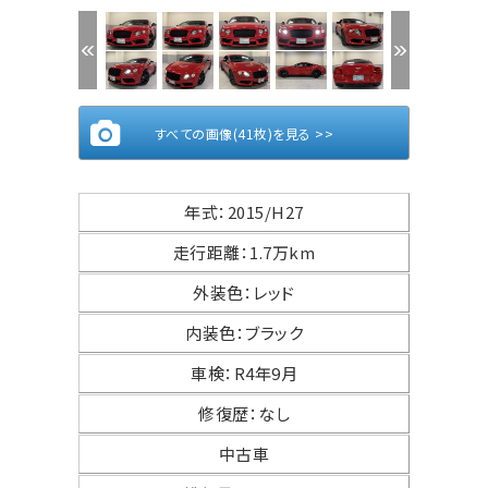
(1/41)
すべての画像(41枚)を見る >>
年式
：
2015/H27
走行距離
：
1.7万km
外装色
：
レッド
内装色
：
ブラック
車検
：
R4年9月
修復歴
：
なし
中古車