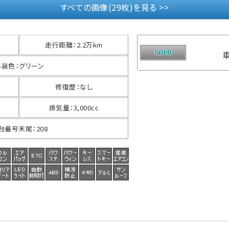
すべての画像(29枚)を見る >>
走行距離
：
2.2万km
外装色
：
グリーン
修復歴
：
なし
排気量
：
3,000cc
台番号末尾
：
208