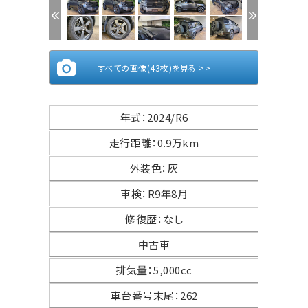
すべての画像(43枚)を見る >>
年式
：
2024/R6
走行距離
：
0.9万km
外装色
：
灰
車検
：
R9年8月
修復歴
：
なし
中古車
排気量
：
5,000cc
車台番号末尾
：
262