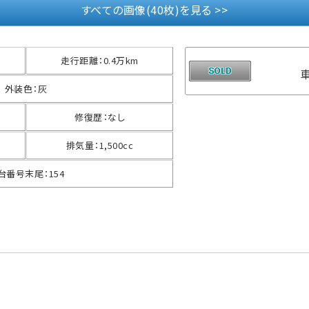
すべての画像(40枚)を見る >>
走行距離
：
0.4万km
外装色
：
灰
修復歴
：
なし
排気量
：
1,500cc
台番号末尾
：
154