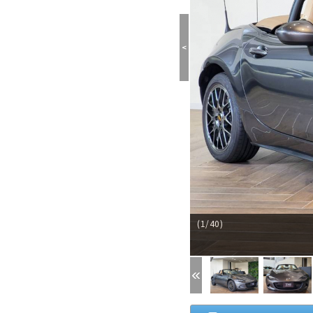
<
(1/40)